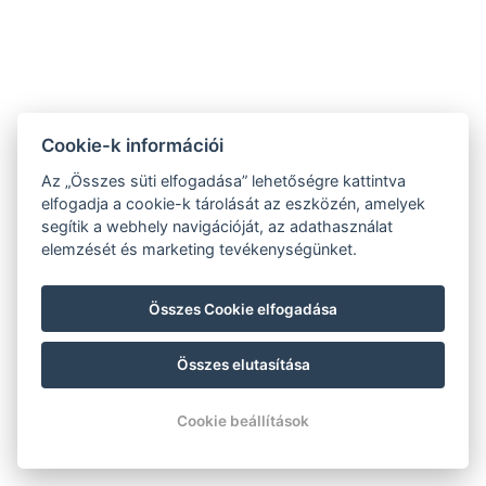
Cookie-k információi
Az „Összes süti elfogadása” lehetőségre kattintva
elfogadja a cookie-k tárolását az eszközén, amelyek
segítik a webhely navigációját, az adathasználat
elemzését és marketing tevékenységünket.
ajazor@gmail.com
+421 907 158 141
Összes Cookie elfogadása
Látogasson el Facebook oldalunkra
Összes elutasítása
© Copyright 2026 | Minden jog fenntartva
Cookie beállítások