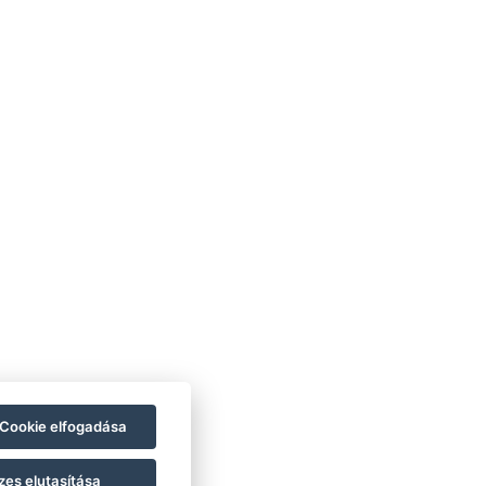
Cookie elfogadása
zes elutasítása